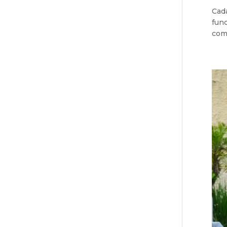
Cad
func
comp