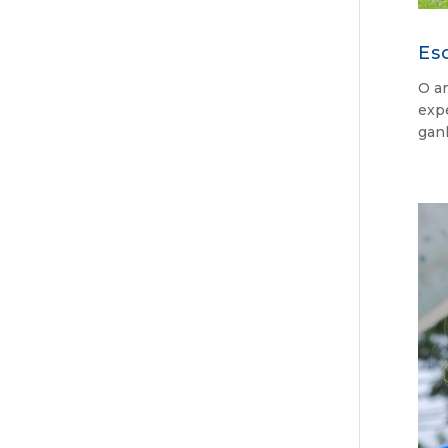
Es
O am
exp
gan