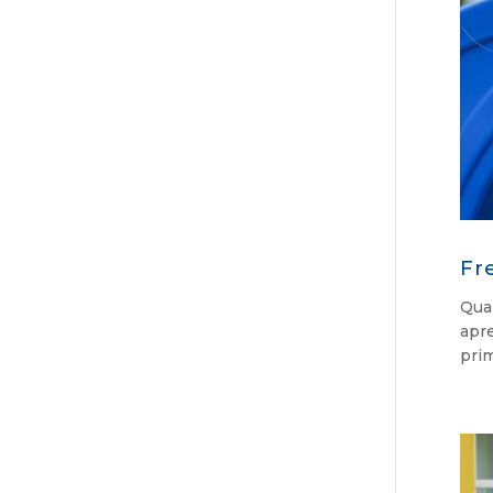
Fr
Quan
apr
prim