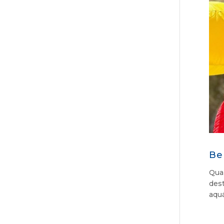
Be
Quan
des
aquá