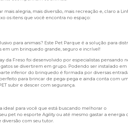
ar mais alegria, mais diversão, mais recreação e, claro a Li
ixo os itens que você encontra no espaço:
usivo para animais? Este Pet Parque é a solução para distr
os em um brinquedo grande, seguro e incrível!
ay da Freso foi desenvolvido por especialistas pensando n
s e gatos se divertirem em grupo. Podendo ser instalado em
arte inferior do brinquedo é formada por diversas entrad
perfeito para brincar de pega-pega e ainda conta com u
PET subir e descer com segurança.
a ideal para você que está buscando melhorar o
seu pet no esporte Agility ou até mesmo gastar a energia 
e diversão com seu tutor.