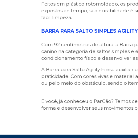
Feitos em plástico rotomoldado, os prod
expostos ao tempo, sua durabilidade é su
fácil limpeza.
BARRA PARA SALTO SIMPLES AGILITY
Com 92 centímetros de altura, a Barra pa
canino na categoria de saltos simples e
condicionamento físico e desenvolver as 
A Barra para Salto Agility Freso auxili
praticidade. Com cores vivas e material 
ou pelo meio do obstáculo, sendo o item 
E você, já conheceu o ParCão? Temos c
forma e desenvolver seus movimentos cogn