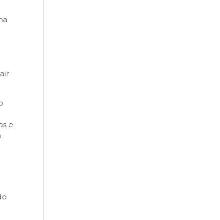
nha
air
o
as e
m
do