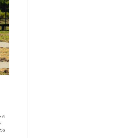
 si
e
cos