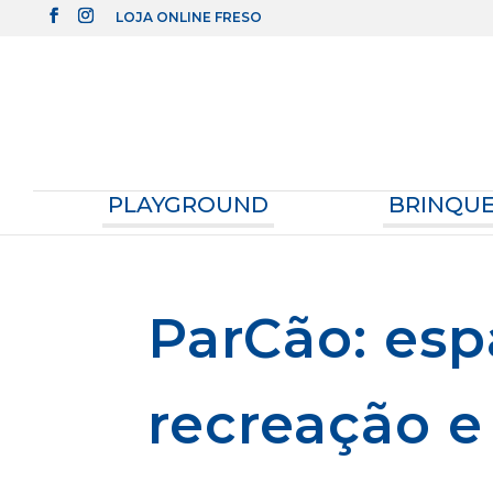
LOJA ONLINE FRESO
PLAYGROUND
BRINQU
ParCão: es
recreação e